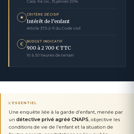
Cass. 1re civ., 15 janvier 2014
CRITÈRE DÉCISIF
★
Intérêt de l’enfant
Article 373-2-11 du Code civil
BUDGET INDICATIF
€
900 à 2 700 € TTC
10 à 30 heures de terrain
L’ESSENTIEL
Une enquête liée à la garde d’enfant, menée par
un
détective privé agréé CNAPS
, objective les
conditions de vie de l’enfant et la situation de