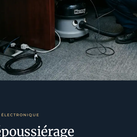
É ÉLECTRONIQUE
dépoussiérage