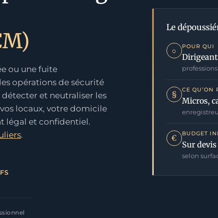
Le dépoussié
CM)
POUR QUI
○
Dirigeant
e ou une fuite
professions
des opérations de sécurité
CE QU’ON
§
détecter et neutraliser les
Micros, c
 vos locaux, votre domicile
enregistreu
 légal et confidentiel.
BUDGET IN
uliers
.
€
Sur devis
selon surfa
FS
ssionnel