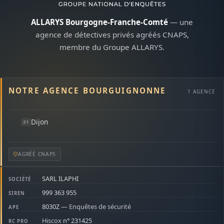
ALLARYS Bourgogne-Franche-Comté
— une
agence de détectives privés agréés CNAPS,
membre du Groupe ALLARYS.
NOTRE AGENCE BOURGUIGNONNE
1 AGENCE
Dijon
21
AGRÉÉ CNAPS
SARL ILAPHI
SOCIÉTÉ
999 363 955
SIREN
8030Z
— Enquêtes de sécurité
APE
Hiscox
n° 231425
RC PRO